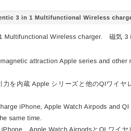
c 3 in 1 Multifunctional Wireless charge
in 1 Multifunctional Wireless charge
g magnetic attraction Apple series and other
力を内蔵 Apple シリーズと他のQIワイ
harge iPhone, Apple Watch Airpods and QI w
the same time.
Phone、Apple Watch Airpodsと