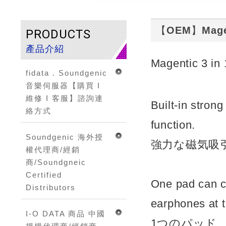
【OEM】Magenti
PRODUCTS
產品介紹
Magentic 3 
fidata . Soundgenic
音樂伺服器【購買 I
維修 I 客服】諮詢連
Built-in stron
絡方式
function.
Soundgenic 海外授
強力な磁気吸引
權代理商/經銷
商/Soundgneic
Certified
One pad can c
Distributors
earphones at 
I-O DATA 商品 中國
1つのパッド、i