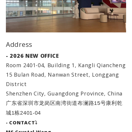
Address
- 2026 NEW OFFICE
Room 2401-04, Building 1, Kangli Qiancheng
15 Bulan Road, Nanwan Street, Longgang
District
Shenzhen City, Guangdong Province, China
广东省深圳市龙岗区南湾街道布澜路15号康利乾
城1栋2401-04
- CONTACT⤵
MS Crystal Wang