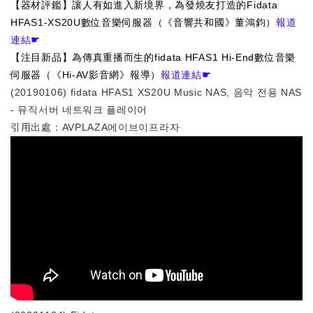
【
器材評鑑
】
讓人有如進入新境界，為發燒友打造的Fidata
HFAS1-XS20U數位音樂伺服器
（《
音響共和國
》
董鴻鈞
）
報道
連結☛
【
注目新品
】
為傳真重播而生的fidata HFAS1 Hi-End數位音樂
伺服器
（《
Hi-AV影音網
》報導）
報道連結☛
(20190106) fidata HFAS1 XS20U Music NAS, 음악 전용 NAS
- 뮤직서버 네트워크 플레이어
引用出處：AVPLAZA에이브이프라자