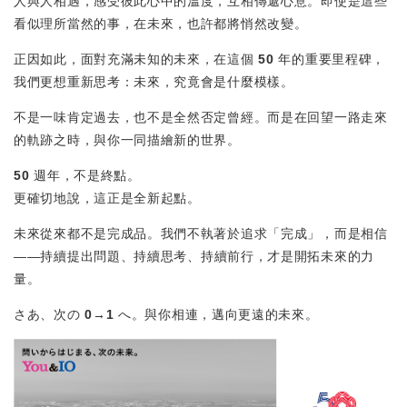
人與人相遇，感受彼此心中的溫度，互相傳遞心意。即使是這些
看似理所當然的事，在未來，也許都將悄然改變。
正因如此，面對充滿未知的未來，在這個
50 年的重要里程碑
，
我們更想重新思考：未來，究竟會是什麼模樣。
不是一味肯定過去，也不是全然否定曾經。而是在回望一路走來
的軌跡之時，與你一同描繪新的世界。
50 週年，不是終點。
更確切地說，這正是全新起點。
未來從來都不是完成品。我們不執著於追求「完成」，而是相信
——
持續提出問題、持續思考、持續前行，
才是開拓未來的力
量。
さあ、次の 0→1 へ。
與你相連，邁向更遠的未來。