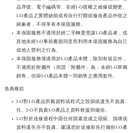
品序號、電子編碼等、非經I-O授權之維修或變更、
I-O產品之實體缺損或有自行打開或修改產品外殼之
跡象者，不得享有本保固服務。
本保固服務不適用於經二手轉賣受讓I-O產品者，或
其他未經I-O事前書面同意而利用本保固服務為自己
或他人營利之行為。
本保固服務僅適用於I-O產品本體，除別有規定外，
不適用於附屬件（所謂「附屬件」為：未經I-O單獨
銷售，但與I-O產品本體一同銷售之應用套件。
免責條款
I-O
對I-O產品所載資料或程式之毀損或遺失不負責
任。I-O不負責I-O產品之資料救援與備份。
I-O
對於送修過程中因任何因素造成之瑕疵、損壞或
資料遺失亦不負責。建議您於送修前先行備份I-O產