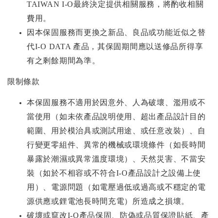
TAIWAN I-O最終決定提供相關服務，將酌收相關
費用。
因本保固服務而更換之新品、良品或功能近似之替
代I-O DATA 產品，其保固期間應以送修品所得享
有之剩餘期間為準。
限制條款
本保固服務不適用於因意外、人為破壞、濫用或不
當使用（如未依產品說明使用、超出產品設計目的
範圍、用於模治具或測試用途、或任意改裝）、自
行變更零組件、異常的機械或環境條件（如長時間
暴露於潮濕或異常溫度環境）、天然災害、不當安
裝（如於不相容或不符合I-O產品設計之設備上使
用）、電源問題（如電壓過低或過高或不穩定的電
源供應或鋰電池長時間充電）所造成之損壞。
破壞或竄改I-O產品保固、防偽或品質保證貼紙、產