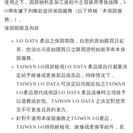
使用之下，因原物料及加工過程中之瑕疵而導致故障，I-
O將依據下列條款提供保固服務（以下簡稱「本保固服
務」）。
保固期限及內容
I-O DATA
產品之保固期限，自您的原始購買日起
算。您須出示原始購買日之購買證明始能享有本保
固服務。
TAIWAN I-O
得於檢視I-O DATA 產品後自行裁量決
定給予維修或更換新品或良品，特殊情況下，
TAIWAN I-O DATA 可決定以功能近似之TAIWAN
I-O產品替代或依該I-O DATA 產品送修時之現值予
以退費或折抵。TAIWAN I-O DATA 之決定對您而
言不可更改且具約束力。
針對不適用本保固服務之TAIWAN I-O產品，
TAIWAN I-O得拒絕檢視、維修或更換零組件，若